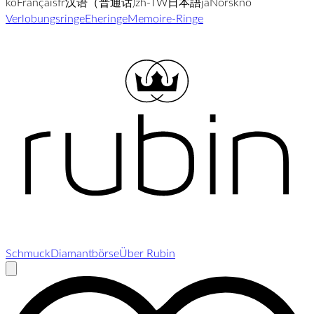
ko
Français
fr
汉语（普通话)
zh-TW
日本語
ja
Norsk
no
Verlobungsringe
Eheringe
Memoire-Ringe
Schmuck
Diamantbörse
Über Rubin