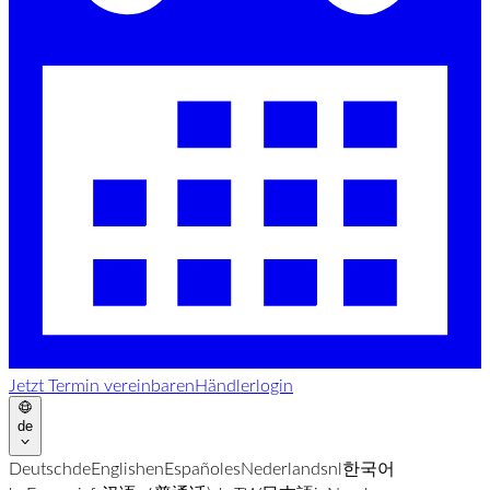
Jetzt Termin vereinbaren
Händlerlogin
de
Deutsch
de
English
en
Español
es
Nederlands
nl
한국어