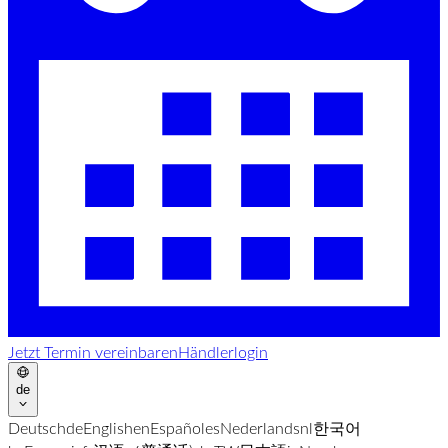
Jetzt Termin vereinbaren
Händlerlogin
de
Deutsch
de
English
en
Español
es
Nederlands
nl
한국어