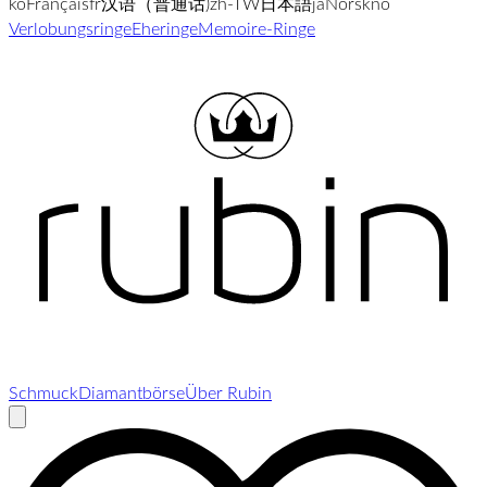
ko
Français
fr
汉语（普通话)
zh-TW
日本語
ja
Norsk
no
Verlobungsringe
Eheringe
Memoire-Ringe
Schmuck
Diamantbörse
Über Rubin