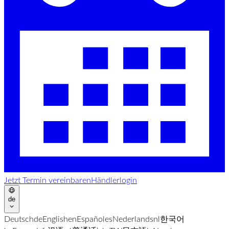
Jetzt Termin vereinbaren
Händlerlogin
de
Deutsch
de
English
en
Español
es
Nederlands
nl
한국어