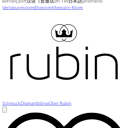
ko
Français
fr
汉语（普通话)
zh-TW
日本語
ja
Norsk
no
Verlobungsringe
Eheringe
Memoire-Ringe
Schmuck
Diamantbörse
Über Rubin