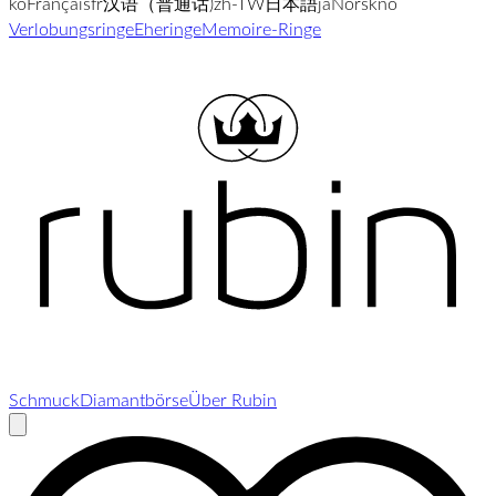
ko
Français
fr
汉语（普通话)
zh-TW
日本語
ja
Norsk
no
Verlobungsringe
Eheringe
Memoire-Ringe
Schmuck
Diamantbörse
Über Rubin