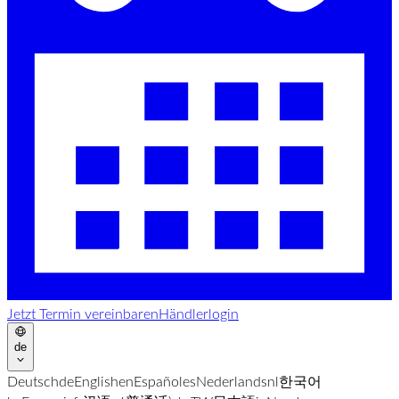
Jetzt Termin vereinbaren
Händlerlogin
de
Deutsch
de
English
en
Español
es
Nederlands
nl
한국어