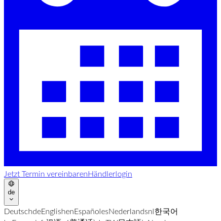
Jetzt Termin vereinbaren
Händlerlogin
de
Deutsch
de
English
en
Español
es
Nederlands
nl
한국어