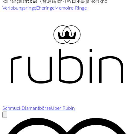
ko
Français
fr
汉语（普通话)
zh-TW
日本語
ja
Norsk
no
Verlobungsringe
Eheringe
Memoire-Ringe
Schmuck
Diamantbörse
Über Rubin