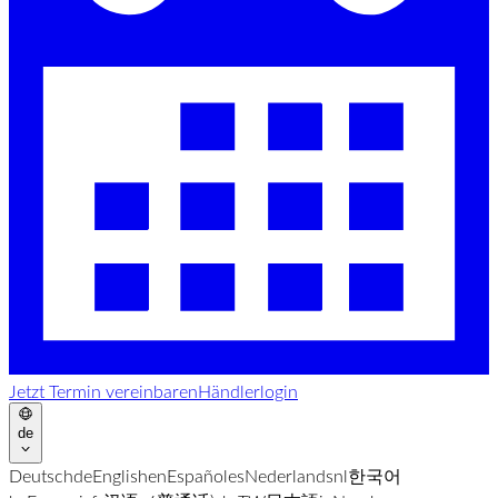
Jetzt Termin vereinbaren
Händlerlogin
de
Deutsch
de
English
en
Español
es
Nederlands
nl
한국어