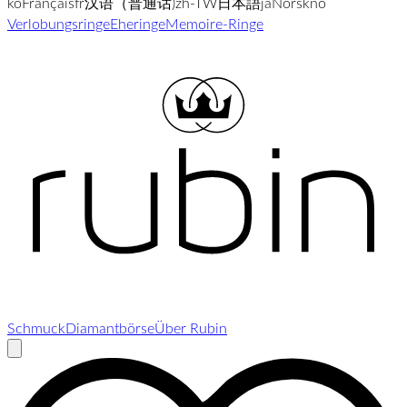
ko
Français
fr
汉语（普通话)
zh-TW
日本語
ja
Norsk
no
Verlobungsringe
Eheringe
Memoire-Ringe
Schmuck
Diamantbörse
Über Rubin