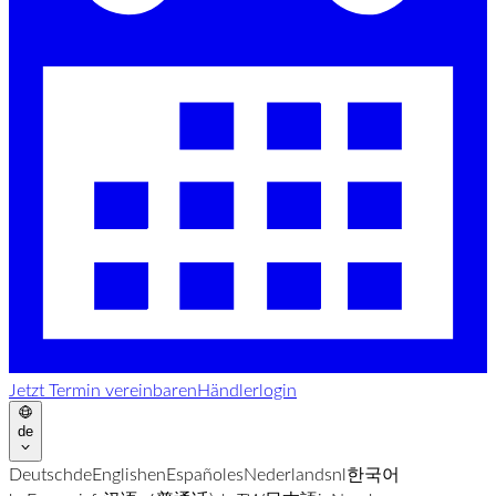
Jetzt Termin vereinbaren
Händlerlogin
de
Deutsch
de
English
en
Español
es
Nederlands
nl
한국어