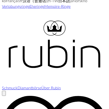
ko
Français
fr
汉语（普通话)
zh-TW
日本語
ja
Norsk
no
Verlobungsringe
Eheringe
Memoire-Ringe
Schmuck
Diamantbörse
Über Rubin