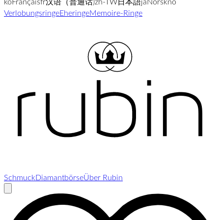
ko
Français
fr
汉语（普通话)
zh-TW
日本語
ja
Norsk
no
Verlobungsringe
Eheringe
Memoire-Ringe
Schmuck
Diamantbörse
Über Rubin