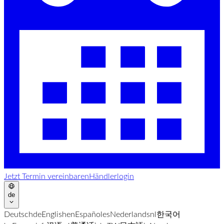
Jetzt Termin vereinbaren
Händlerlogin
de
Deutsch
de
English
en
Español
es
Nederlands
nl
한국어