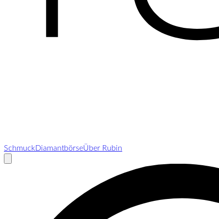
Schmuck
Diamantbörse
Über Rubin