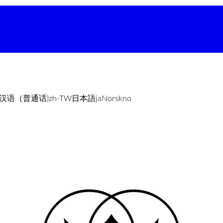
汉语（普通话)
zh-TW
日本語
ja
Norsk
no