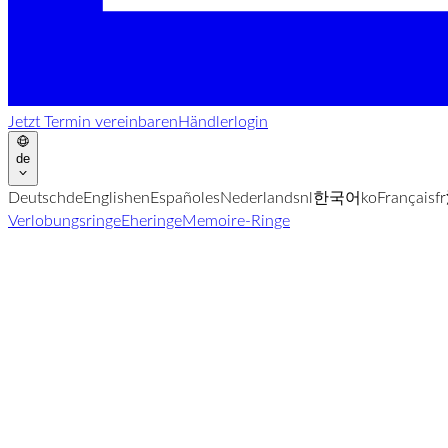
Jetzt Termin vereinbaren
Händlerlogin
de
Deutsch
de
English
en
Español
es
Nederlands
nl
한국어
ko
Français
fr
Verlobungsringe
Eheringe
Memoire-Ringe