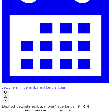
Jetzt Termin vereinbaren
Händlerlogin
de
Deutsch
de
English
en
Español
es
Nederlands
nl
한국어