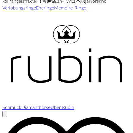
ko
Français
fr
汉语（普通话)
zh-TW
日本語
ja
Norsk
no
Verlobungsringe
Eheringe
Memoire-Ringe
Schmuck
Diamantbörse
Über Rubin