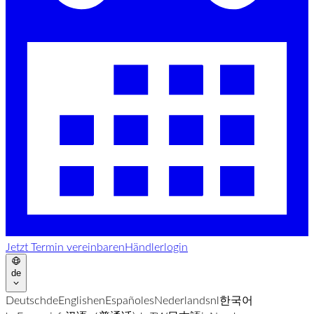
Jetzt Termin vereinbaren
Händlerlogin
de
Deutsch
de
English
en
Español
es
Nederlands
nl
한국어