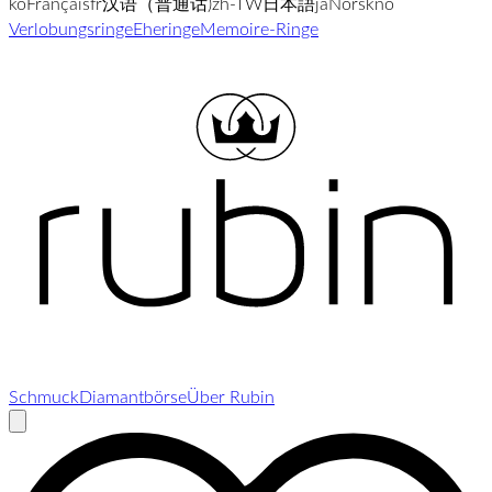
ko
Français
fr
汉语（普通话)
zh-TW
日本語
ja
Norsk
no
Verlobungsringe
Eheringe
Memoire-Ringe
Schmuck
Diamantbörse
Über Rubin