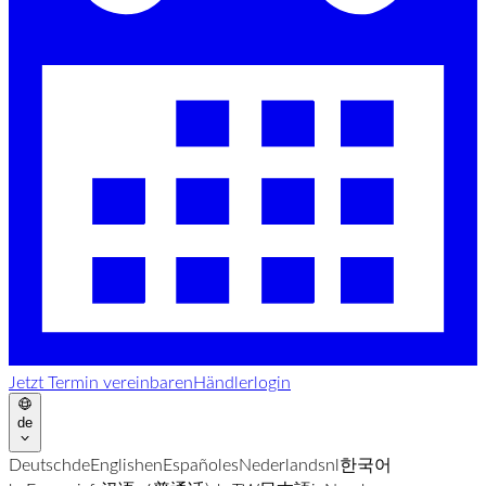
Jetzt Termin vereinbaren
Händlerlogin
de
Deutsch
de
English
en
Español
es
Nederlands
nl
한국어