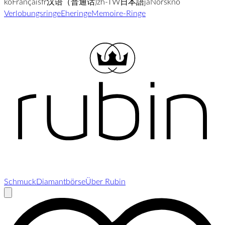
ko
Français
fr
汉语（普通话)
zh-TW
日本語
ja
Norsk
no
Verlobungsringe
Eheringe
Memoire-Ringe
Schmuck
Diamantbörse
Über Rubin