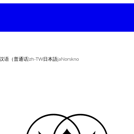
汉语（普通话)
zh-TW
日本語
ja
Norsk
no