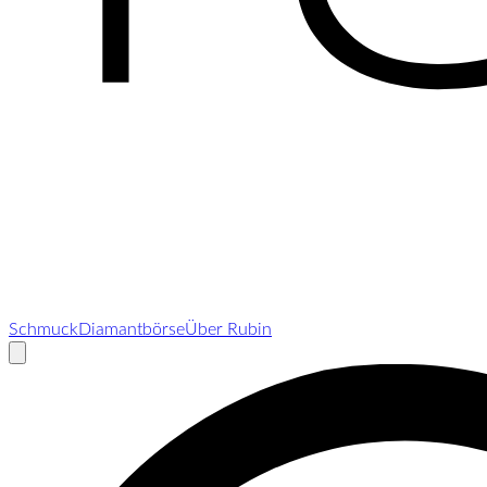
Schmuck
Diamantbörse
Über Rubin