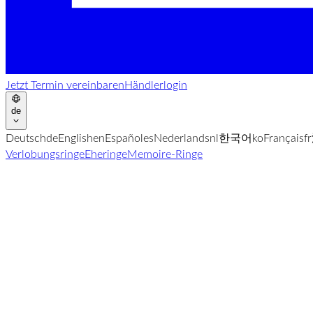
Jetzt Termin vereinbaren
Händlerlogin
de
Deutsch
de
English
en
Español
es
Nederlands
nl
한국어
ko
Français
fr
Verlobungsringe
Eheringe
Memoire-Ringe