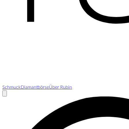
Schmuck
Diamantbörse
Über Rubin