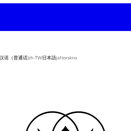
汉语（普通话)
zh-TW
日本語
ja
Norsk
no