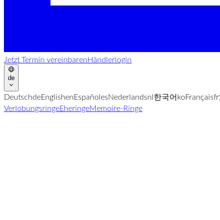
Jetzt Termin vereinbaren
Händlerlogin
de
Deutsch
de
English
en
Español
es
Nederlands
nl
한국어
ko
Français
fr
Verlobungsringe
Eheringe
Memoire-Ringe