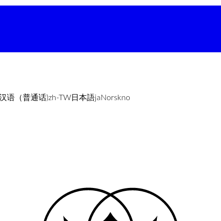
汉语（普通话)
zh-TW
日本語
ja
Norsk
no