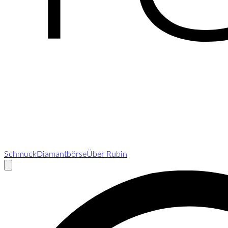
Schmuck
Diamantbörse
Über Rubin