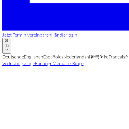
Jetzt Termin vereinbaren
Händlerlogin
de
Deutsch
de
English
en
Español
es
Nederlands
nl
한국어
ko
Français
fr
Verlobungsringe
Eheringe
Memoire-Ringe