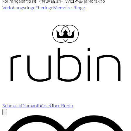
ko
Français
fr
汉语（普通话)
zh-TW
日本語
ja
Norsk
no
Verlobungsringe
Eheringe
Memoire-Ringe
Schmuck
Diamantbörse
Über Rubin