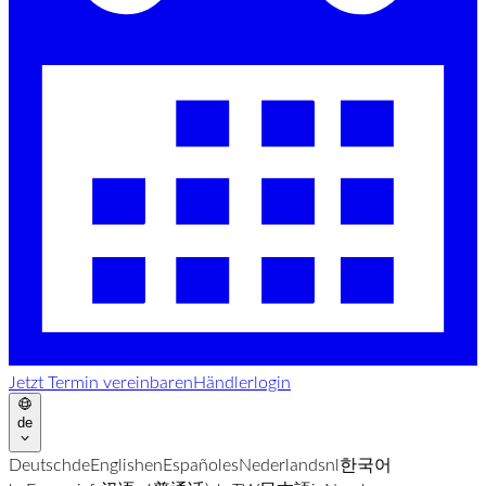
Jetzt Termin vereinbaren
Händlerlogin
de
Deutsch
de
English
en
Español
es
Nederlands
nl
한국어