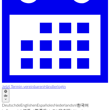
Jetzt Termin vereinbaren
Händlerlogin
de
Deutsch
de
English
en
Español
es
Nederlands
nl
한국어