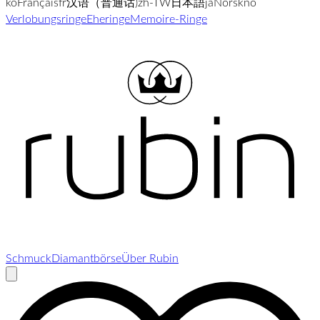
ko
Français
fr
汉语（普通话)
zh-TW
日本語
ja
Norsk
no
Verlobungsringe
Eheringe
Memoire-Ringe
Schmuck
Diamantbörse
Über Rubin