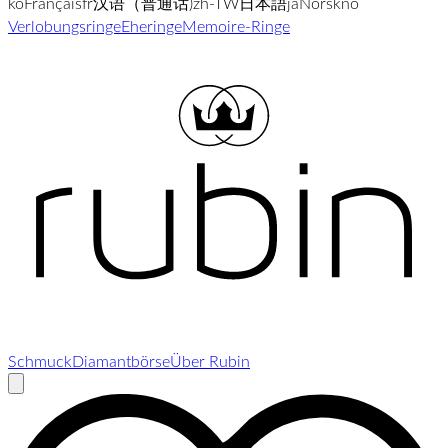
ko
Français
fr
汉语（普通话)
zh-TW
日本語
ja
Norsk
no
Verlobungsringe
Eheringe
Memoire-Ringe
Schmuck
Diamantbörse
Über Rubin