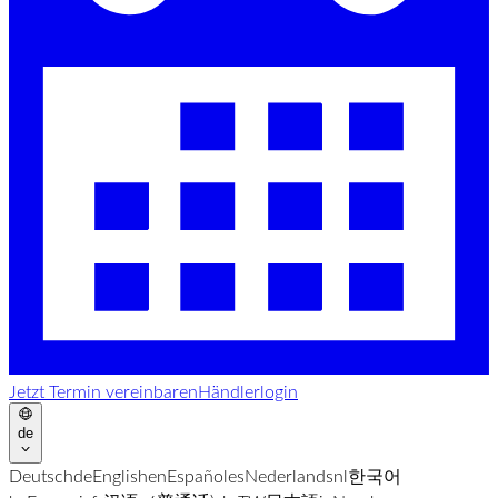
Jetzt Termin vereinbaren
Händlerlogin
de
Deutsch
de
English
en
Español
es
Nederlands
nl
한국어