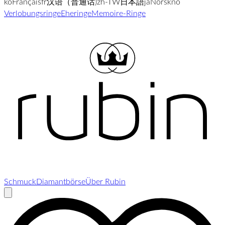
ko
Français
fr
汉语（普通话)
zh-TW
日本語
ja
Norsk
no
Verlobungsringe
Eheringe
Memoire-Ringe
Schmuck
Diamantbörse
Über Rubin