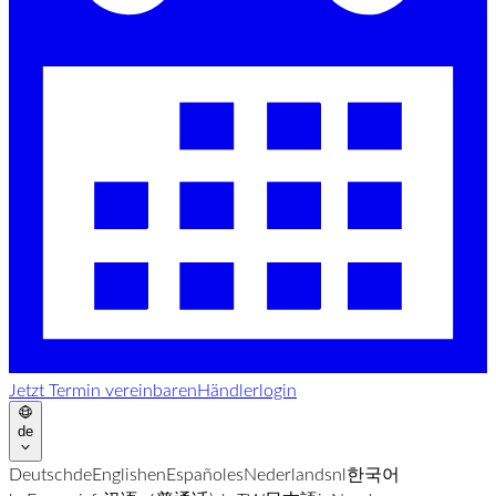
Jetzt Termin vereinbaren
Händlerlogin
de
Deutsch
de
English
en
Español
es
Nederlands
nl
한국어