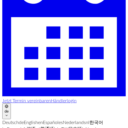
Jetzt Termin vereinbaren
Händlerlogin
de
Deutsch
de
English
en
Español
es
Nederlands
nl
한국어