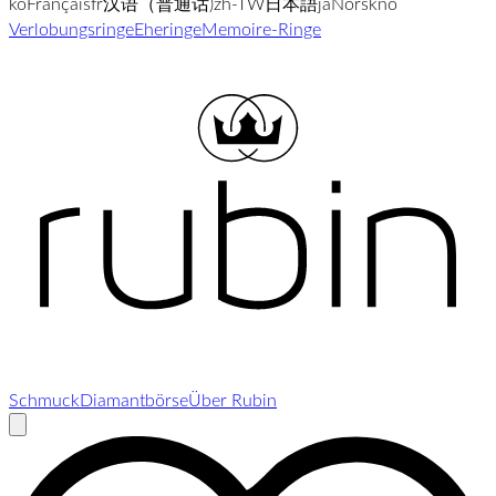
ko
Français
fr
汉语（普通话)
zh-TW
日本語
ja
Norsk
no
Verlobungsringe
Eheringe
Memoire-Ringe
Schmuck
Diamantbörse
Über Rubin