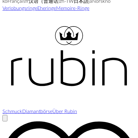
ko
Français
fr
汉语（普通话)
zh-TW
日本語
ja
Norsk
no
Verlobungsringe
Eheringe
Memoire-Ringe
Schmuck
Diamantbörse
Über Rubin