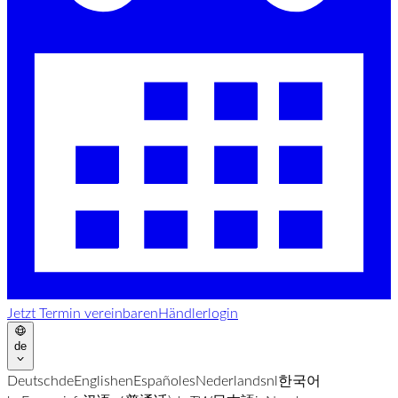
Jetzt Termin vereinbaren
Händlerlogin
de
Deutsch
de
English
en
Español
es
Nederlands
nl
한국어