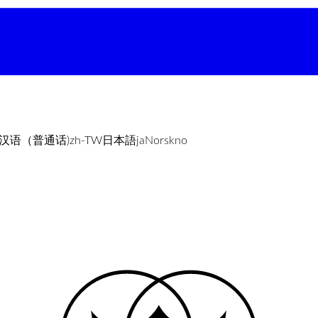
汉语（普通话)
zh-TW
日本語
ja
Norsk
no