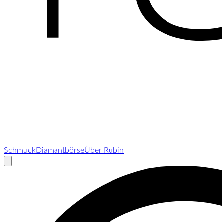
Schmuck
Diamantbörse
Über Rubin