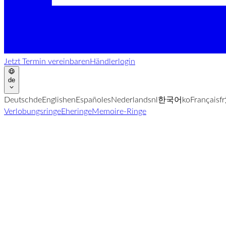
Jetzt Termin vereinbaren
Händlerlogin
de
Deutsch
de
English
en
Español
es
Nederlands
nl
한국어
ko
Français
fr
Verlobungsringe
Eheringe
Memoire-Ringe