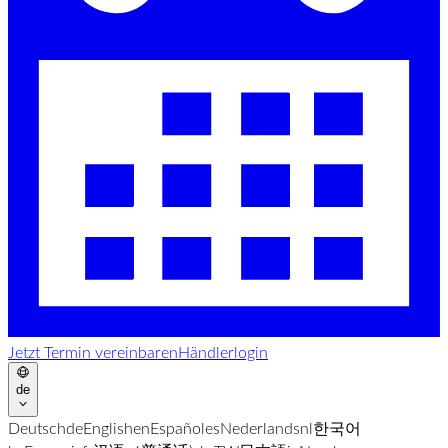
Jetzt Termin vereinbaren
Händlerlogin
de
Deutsch
de
English
en
Español
es
Nederlands
nl
한국어