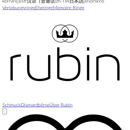
ko
Français
fr
汉语（普通话)
zh-TW
日本語
ja
Norsk
no
Verlobungsringe
Eheringe
Memoire-Ringe
Schmuck
Diamantbörse
Über Rubin