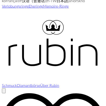
ko
Français
fr
汉语（普通话)
zh-TW
日本語
ja
Norsk
no
Verlobungsringe
Eheringe
Memoire-Ringe
Schmuck
Diamantbörse
Über Rubin