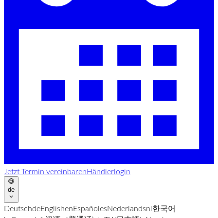
Jetzt Termin vereinbaren
Händlerlogin
de
Deutsch
de
English
en
Español
es
Nederlands
nl
한국어