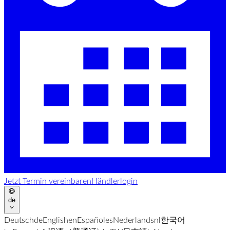
Jetzt Termin vereinbaren
Händlerlogin
de
Deutsch
de
English
en
Español
es
Nederlands
nl
한국어