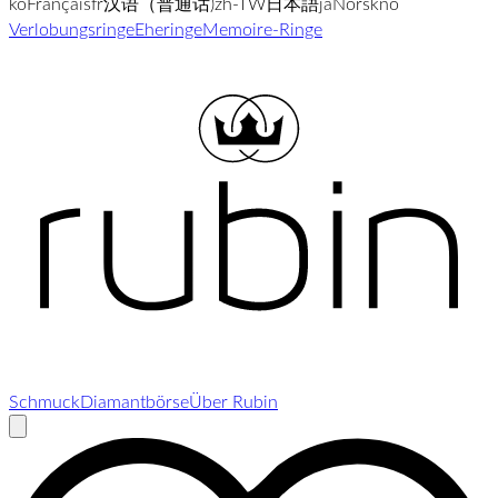
ko
Français
fr
汉语（普通话)
zh-TW
日本語
ja
Norsk
no
Verlobungsringe
Eheringe
Memoire-Ringe
Schmuck
Diamantbörse
Über Rubin