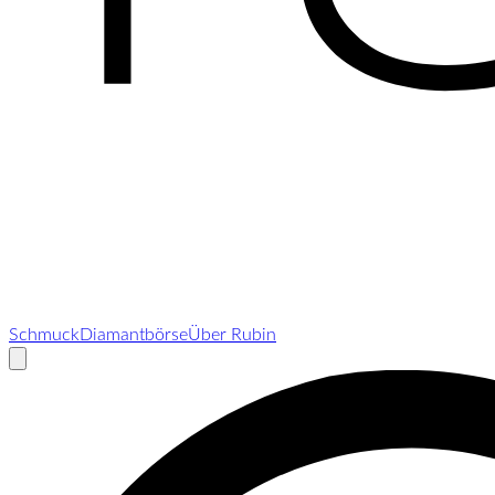
Schmuck
Diamantbörse
Über Rubin