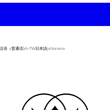
汉语（普通话)
zh-TW
日本語
ja
Norsk
no