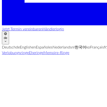
Jetzt Termin vereinbaren
Händlerlogin
de
Deutsch
de
English
en
Español
es
Nederlands
nl
한국어
ko
Français
fr
Verlobungsringe
Eheringe
Memoire-Ringe