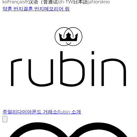
ko
Français
fr
汉语（普通话)
zh-TW
日本語
ja
Norsk
no
약혼 반지
결혼 반지
메모리어 링
주얼리
다이아몬드 거래소
Rubin 소개