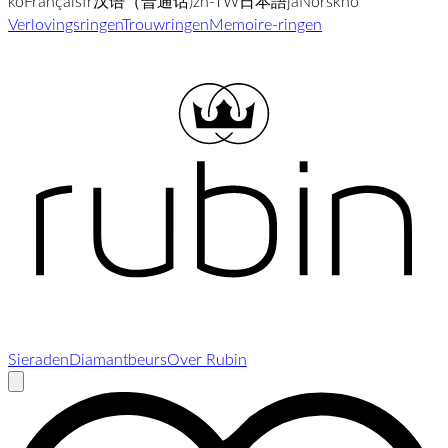
ko
Français
fr
汉语（普通话)
zh-TW
日本語
ja
Norsk
no
Verlovingsringen
Trouwringen
Memoire-ringen
Sieraden
Diamantbeurs
Over Rubin