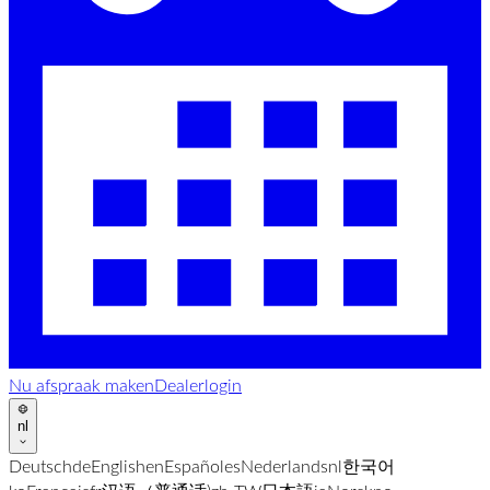
Nu afspraak maken
Dealerlogin
nl
Deutsch
de
English
en
Español
es
Nederlands
nl
한국어