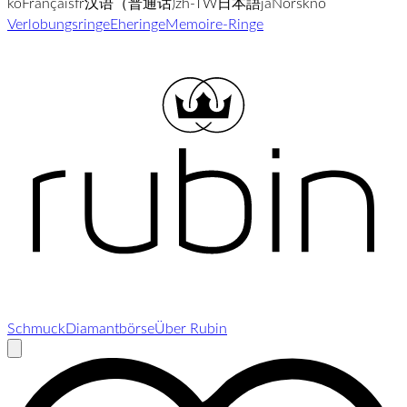
ko
Français
fr
汉语（普通话)
zh-TW
日本語
ja
Norsk
no
Verlobungsringe
Eheringe
Memoire-Ringe
Schmuck
Diamantbörse
Über Rubin