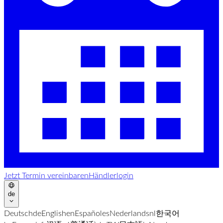
Jetzt Termin vereinbaren
Händlerlogin
de
Deutsch
de
English
en
Español
es
Nederlands
nl
한국어