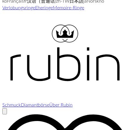
ko
Français
fr
汉语（普通话)
zh-TW
日本語
ja
Norsk
no
Verlobungsringe
Eheringe
Memoire-Ringe
Schmuck
Diamantbörse
Über Rubin