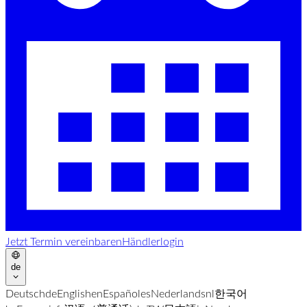
Jetzt Termin vereinbaren
Händlerlogin
de
Deutsch
de
English
en
Español
es
Nederlands
nl
한국어