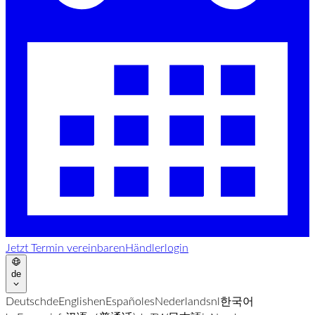
Jetzt Termin vereinbaren
Händlerlogin
de
Deutsch
de
English
en
Español
es
Nederlands
nl
한국어