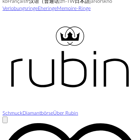
ko
Français
fr
汉语（普通话)
zh-TW
日本語
ja
Norsk
no
Verlobungsringe
Eheringe
Memoire-Ringe
Schmuck
Diamantbörse
Über Rubin