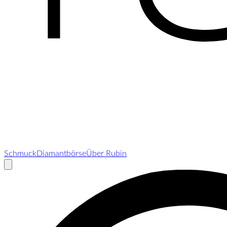
Schmuck
Diamantbörse
Über Rubin