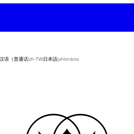
汉语（普通话)
zh-TW
日本語
ja
Norsk
no