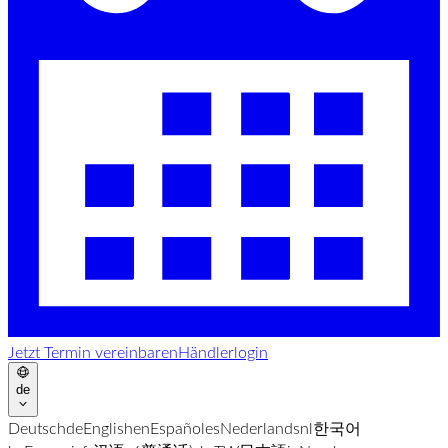
Jetzt Termin vereinbaren
Händlerlogin
de
Deutsch
de
English
en
Español
es
Nederlands
nl
한국어