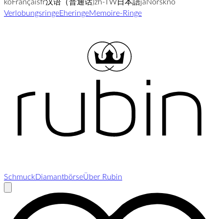
ko
Français
fr
汉语（普通话)
zh-TW
日本語
ja
Norsk
no
Verlobungsringe
Eheringe
Memoire-Ringe
Schmuck
Diamantbörse
Über Rubin