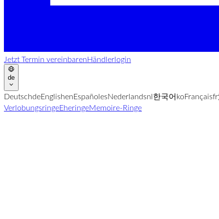
Jetzt Termin vereinbaren
Händlerlogin
de
Deutsch
de
English
en
Español
es
Nederlands
nl
한국어
ko
Français
fr
Verlobungsringe
Eheringe
Memoire-Ringe