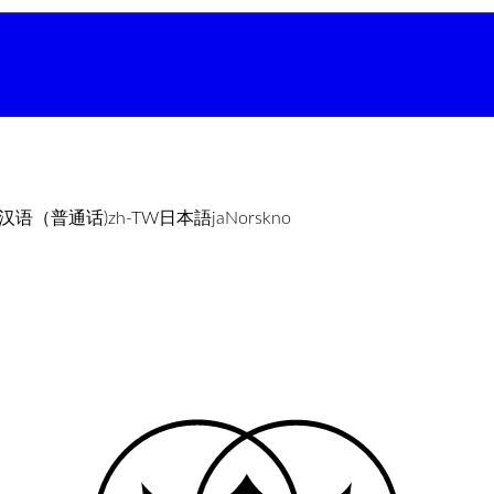
汉语（普通话)
zh-TW
日本語
ja
Norsk
no