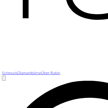
Schmuck
Diamantbörse
Über Rubin