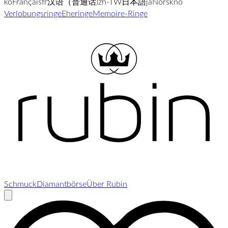
ko
Français
fr
汉语（普通话)
zh-TW
日本語
ja
Norsk
no
Verlobungsringe
Eheringe
Memoire-Ringe
Schmuck
Diamantbörse
Über Rubin