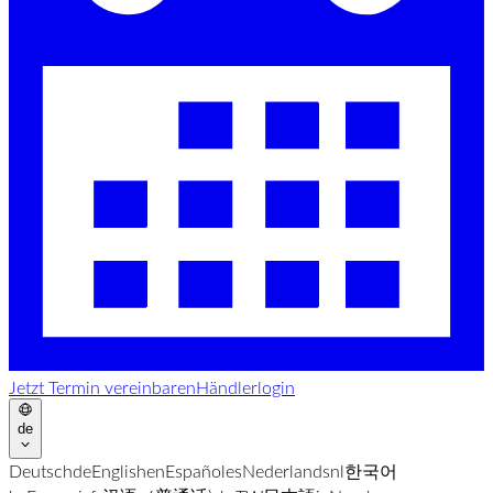
Jetzt Termin vereinbaren
Händlerlogin
de
Deutsch
de
English
en
Español
es
Nederlands
nl
한국어