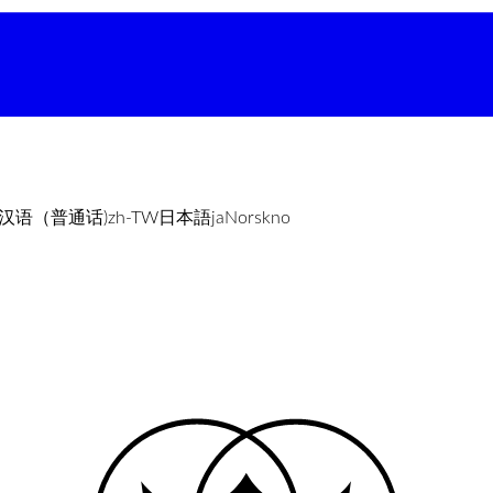
汉语（普通话)
zh-TW
日本語
ja
Norsk
no