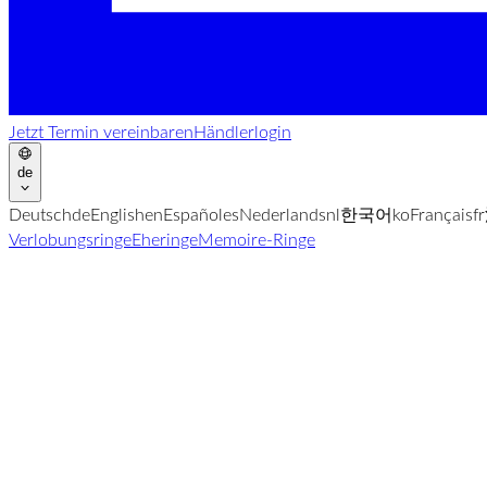
Jetzt Termin vereinbaren
Händlerlogin
de
Deutsch
de
English
en
Español
es
Nederlands
nl
한국어
ko
Français
fr
Verlobungsringe
Eheringe
Memoire-Ringe