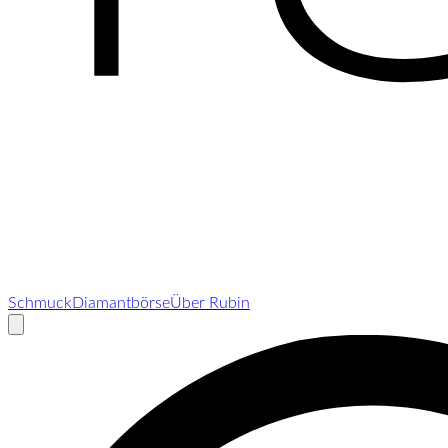
Schmuck
Diamantbörse
Über Rubin