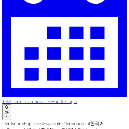
Jetzt Termin vereinbaren
Händlerlogin
de
Deutsch
de
English
en
Español
es
Nederlands
nl
한국어