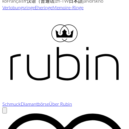
ko
Français
fr
汉语（普通话)
zh-TW
日本語
ja
Norsk
no
Verlobungsringe
Eheringe
Memoire-Ringe
Schmuck
Diamantbörse
Über Rubin