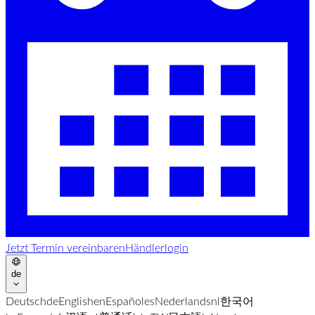
Jetzt Termin vereinbaren
Händlerlogin
de
Deutsch
de
English
en
Español
es
Nederlands
nl
한국어