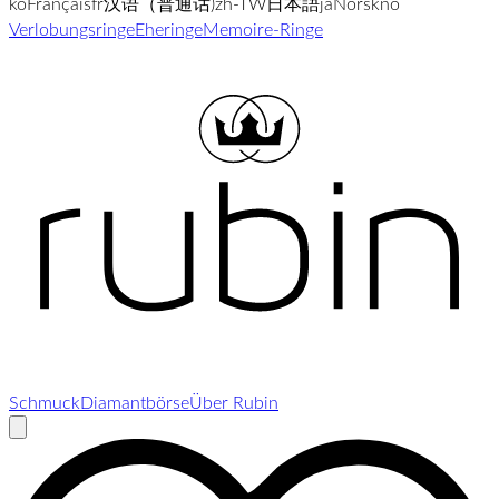
ko
Français
fr
汉语（普通话)
zh-TW
日本語
ja
Norsk
no
Verlobungsringe
Eheringe
Memoire-Ringe
Schmuck
Diamantbörse
Über Rubin