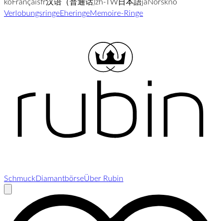
ko
Français
fr
汉语（普通话)
zh-TW
日本語
ja
Norsk
no
Verlobungsringe
Eheringe
Memoire-Ringe
Schmuck
Diamantbörse
Über Rubin