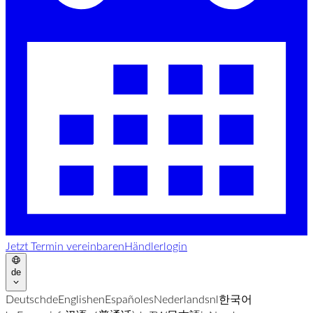
Jetzt Termin vereinbaren
Händlerlogin
de
Deutsch
de
English
en
Español
es
Nederlands
nl
한국어