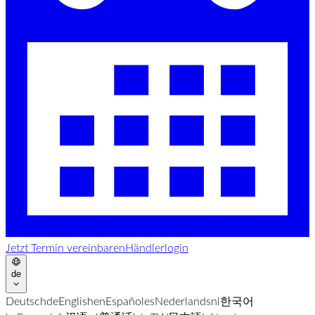
Jetzt Termin vereinbaren
Händlerlogin
de
Deutsch
de
English
en
Español
es
Nederlands
nl
한국어