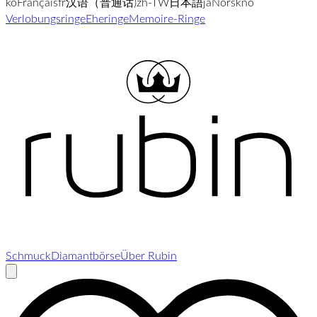
ko
Français
fr
汉语（普通话)
zh-TW
日本語
ja
Norsk
no
Verlobungsringe
Eheringe
Memoire-Ringe
Schmuck
Diamantbörse
Über Rubin