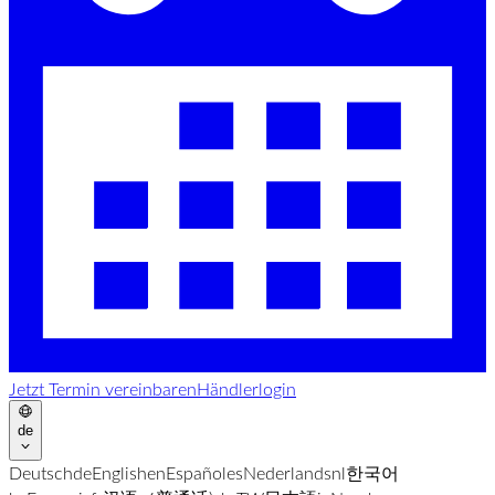
Jetzt Termin vereinbaren
Händlerlogin
de
Deutsch
de
English
en
Español
es
Nederlands
nl
한국어