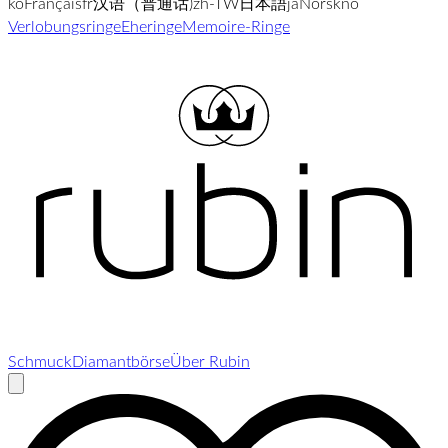
ko
Français
fr
汉语（普通话)
zh-TW
日本語
ja
Norsk
no
Verlobungsringe
Eheringe
Memoire-Ringe
Schmuck
Diamantbörse
Über Rubin