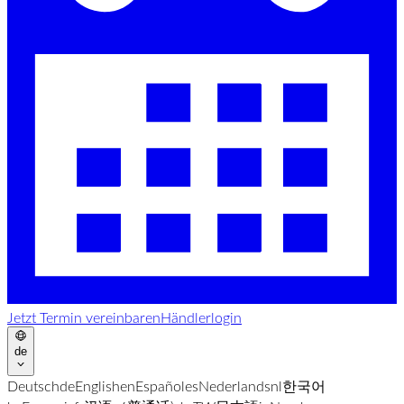
Jetzt Termin vereinbaren
Händlerlogin
de
Deutsch
de
English
en
Español
es
Nederlands
nl
한국어