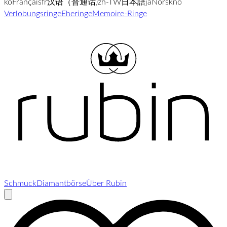
ko
Français
fr
汉语（普通话)
zh-TW
日本語
ja
Norsk
no
Verlobungsringe
Eheringe
Memoire-Ringe
Schmuck
Diamantbörse
Über Rubin