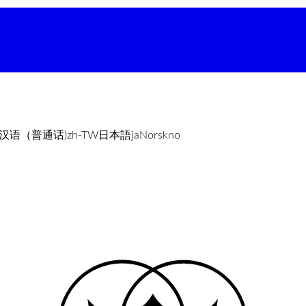
汉语（普通话)
zh-TW
日本語
ja
Norsk
no