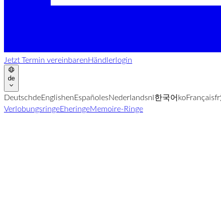
Jetzt Termin vereinbaren
Händlerlogin
de
Deutsch
de
English
en
Español
es
Nederlands
nl
한국어
ko
Français
fr
Verlobungsringe
Eheringe
Memoire-Ringe