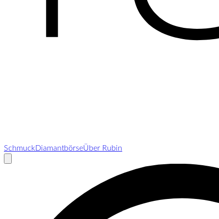
Schmuck
Diamantbörse
Über Rubin