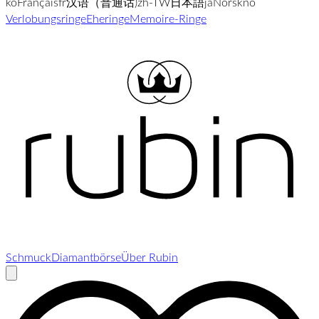
ko
Français
fr
汉语（普通话)
zh-TW
日本語
ja
Norsk
no
Verlobungsringe
Eheringe
Memoire-Ringe
Schmuck
Diamantbörse
Über Rubin