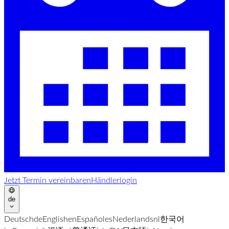
Jetzt Termin vereinbaren
Händlerlogin
de
Deutsch
de
English
en
Español
es
Nederlands
nl
한국어