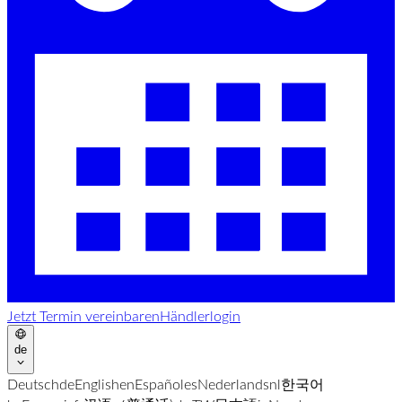
Jetzt Termin vereinbaren
Händlerlogin
de
Deutsch
de
English
en
Español
es
Nederlands
nl
한국어