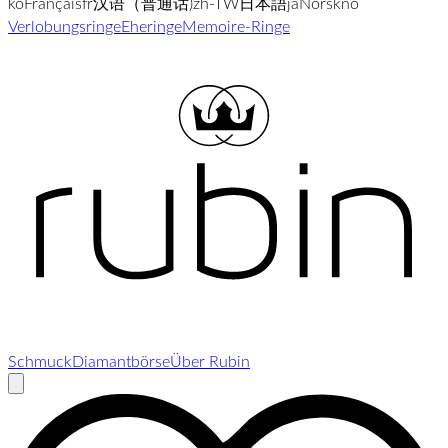
ko
Français
fr
汉语（普通话)
zh-TW
日本語
ja
Norsk
no
Verlobungsringe
Eheringe
Memoire-Ringe
Schmuck
Diamantbörse
Über Rubin