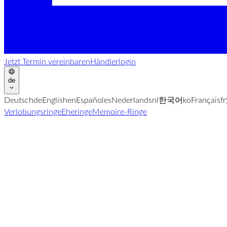
Jetzt Termin vereinbaren
Händlerlogin
de
Deutsch
de
English
en
Español
es
Nederlands
nl
한국어
ko
Français
fr
Verlobungsringe
Eheringe
Memoire-Ringe