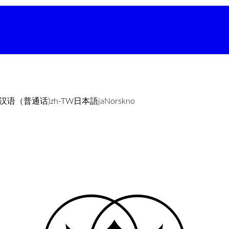
汉语（普通话)
zh-TW
日本語
ja
Norsk
no