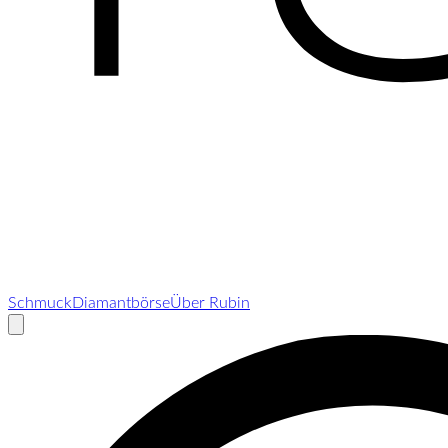
Schmuck
Diamantbörse
Über Rubin