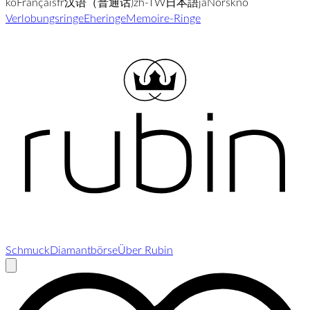
ko
Français
fr
汉语（普通话)
zh-TW
日本語
ja
Norsk
no
Verlobungsringe
Eheringe
Memoire-Ringe
Schmuck
Diamantbörse
Über Rubin