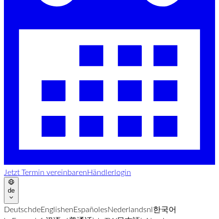
Jetzt Termin vereinbaren
Händlerlogin
de
Deutsch
de
English
en
Español
es
Nederlands
nl
한국어