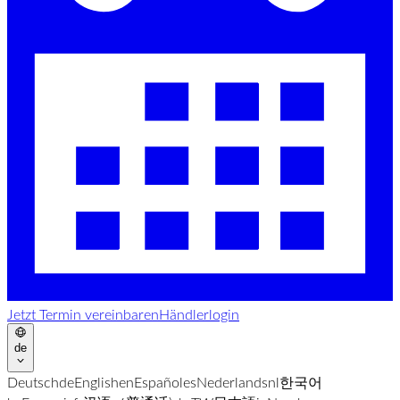
Jetzt Termin vereinbaren
Händlerlogin
de
Deutsch
de
English
en
Español
es
Nederlands
nl
한국어