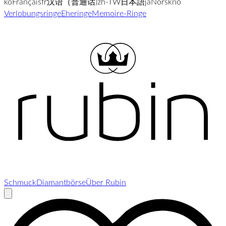
ko
Français
fr
汉语（普通话)
zh-TW
日本語
ja
Norsk
no
Verlobungsringe
Eheringe
Memoire-Ringe
Schmuck
Diamantbörse
Über Rubin