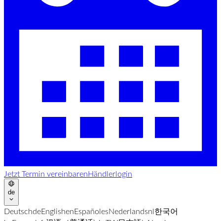
Jetzt Termin vereinbaren
Händlerlogin
de
Deutsch
de
English
en
Español
es
Nederlands
nl
한국어