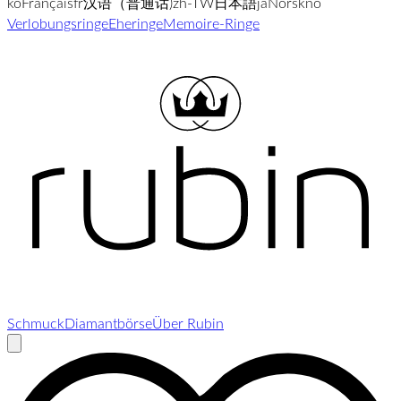
ko
Français
fr
汉语（普通话)
zh-TW
日本語
ja
Norsk
no
Verlobungsringe
Eheringe
Memoire-Ringe
Schmuck
Diamantbörse
Über Rubin