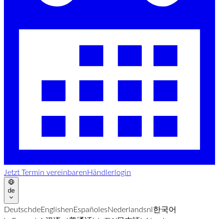
Jetzt Termin vereinbaren
Händlerlogin
de
Deutsch
de
English
en
Español
es
Nederlands
nl
한국어