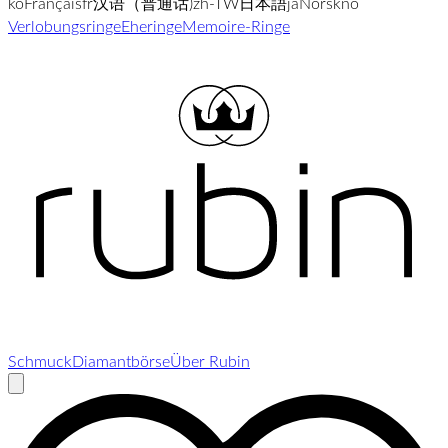
ko
Français
fr
汉语（普通话)
zh-TW
日本語
ja
Norsk
no
Verlobungsringe
Eheringe
Memoire-Ringe
Schmuck
Diamantbörse
Über Rubin